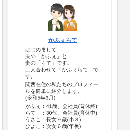
かふぇらて
はじめまして
夫の「かふぇ」と
妻の「らて」です。
二人合わせて「かふぇらて」で
す。
関西在住の私たちのプロフィー
ルを簡単に紹介します。
(令和5年3月)
かふぇ：41歳、会社員(育休終)
らて ：30代、会社員(育休中)
うさこ：長女９歳(小３)
ひよこ：次女６歳(年長)