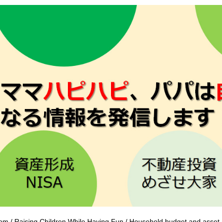
om / Raising Children While Having Fun / Household budget and ass