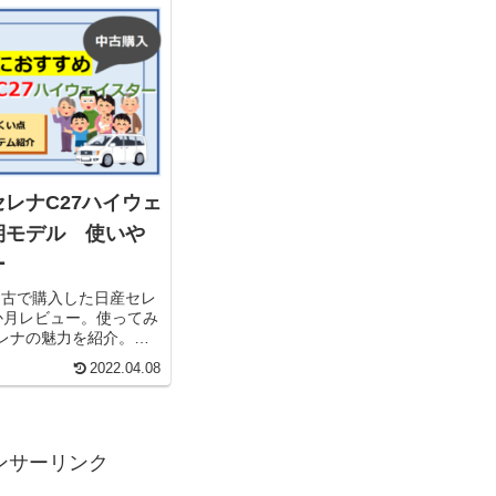
レナC27ハイウェ
期モデル 使いや
ー
に中古で購入した日産セレ
か月レビュー。使ってみ
レナの魅力を紹介。デ
方法についても紹介し
2022.04.08
も使い勝手を向上させ
ていきます。
ンサーリンク