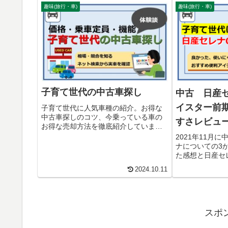
趣味(旅行・車)
趣味(旅行・車)
子育て世代の中古車探し
中古 日産セ
イスター前
子育て世代に人気車種の紹介。お得な
中古車探しのコツ、今乗っている車の
すさレビュ
お得な売却方法を徹底紹介していま
す。車を買うきっかけになった理由と
2021年11月
中古車にした理由も掲載しています。
ナについての3
た感想と日産セ
メリットを補う
2024.10.11
ています。今後
る方法を発信し
スポ