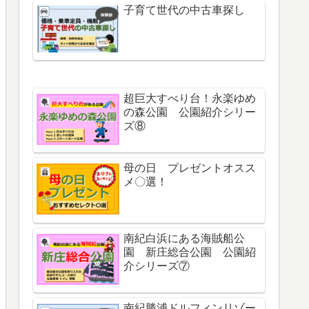
子育て世代の中古車探し
超巨大すべり台！永楽ゆめ
の森公園 公園紹介シリー
ズ⑧
母の日 プレゼントオスス
メ〇選！
南紀白浜にある海賊船公
園 新庄総合公園 公園紹
介シリーズ⑦
南紀勝浦ドルフィンリゾー