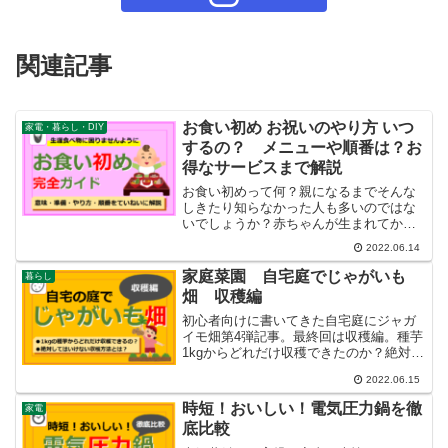
関連記事
お食い初め お祝いのやり方 いつ
家電・暮らし・DIY
するの？ メニューや順番は？お
得なサービスまで解説
お食い初めって何？親になるまでそんな
しきたり知らなかった人も多いのではな
いでしょうか？赤ちゃんが生まれてから
100日目でお祝いするお食い初め。何を準
2022.06.14
備すればいいのか、やり方について解説
します。この記事を読めば、家族で楽し
家庭菜園 自宅庭でじゃがいも
暮らし
くお祝いお食い初めお祝いできます。
畑 収穫編
初心者向けに書いてきた自宅庭にジャガ
イモ畑第4弾記事。最終回は収穫編。種芋
1kgからどれだけ収穫できたのか？絶対し
てはいけない収穫方法や長期の保存方法
2022.06.15
までを優しく解説していきます。コスト
とリターンについても紹介しています。
時短！おいしい！電気圧力鍋を徹
家電
じゃがいもの栽培は初心者でも簡単にす
底比較
ることができ、子どもが手伝いやすい工