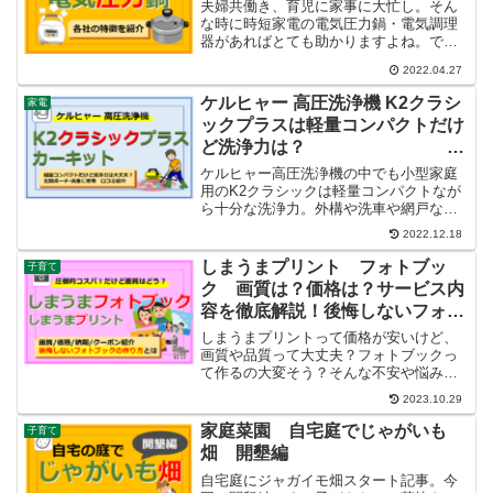
程もたくさんあり、中でも収穫作業は大
夫婦共働き、育児に家事に大忙し。そん
はしゃぎでした。
な時に時短家電の電気圧力鍋・電気調理
器があればとても助かりますよね。でも
電気圧力鍋・電気調理器ってどう選べば
2022.04.27
いいのかわからない。機能・サイズ・容
量などをまとめました。
ケルヒャー 高圧洗浄機 K2クラシ
家電
ックプラスは軽量コンパクトだけ
ど洗浄力は？
玄関ポーチ、外構、洗車洗浄 実
ケルヒャー高圧洗浄機の中でも小型家庭
演＆クチコミ紹介
用のK2クラシックは軽量コンパクトなが
ら十分な洗浄力。外構や洗車や網戸など
の洗浄に適したお買い得モデルです。3年
2022.12.18
以上使用したユーザーが使用方法と使用
感をレビュー。実際使用した写真も掲
しまうまプリント フォトブッ
子育て
載。
ク 画質は？価格は？サービス内
容を徹底解説！後悔しないフォト
ブックの作り方解説
しまうまプリントって価格が安いけど、
画質や品質って大丈夫？フォトブックっ
て作るの大変そう？そんな不安や悩みを
お持ちの方も多いのではないでしょう
2023.10.29
か。この記事ではしまうまプリントの画
質・価格・さらに後悔しないフォトブッ
家庭菜園 自宅庭でじゃがいも
子育て
クの作り方を優しく解説し、お得なクー
畑 開墾編
ポンを紹介しています。
自宅庭にジャガイモ畑スタート記事。今