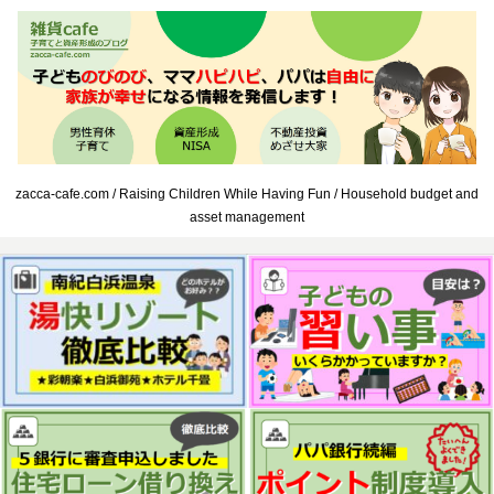
zacca-cafe.com / Raising Children While Having Fun / Household budget and
asset management