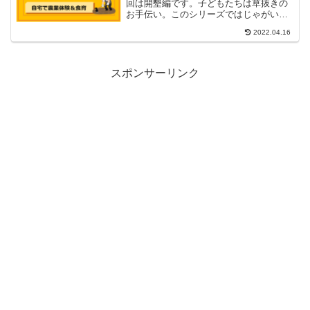
回は開墾編です。子どもたちは草抜きの
お手伝い。このシリーズではじゃがいも
畑の様子を順に解説しているのでそのま
2022.04.16
ま真似してもらえれば、おいしいじゃが
いもがご自宅で収穫できるようになりま
す。
スポンサーリンク