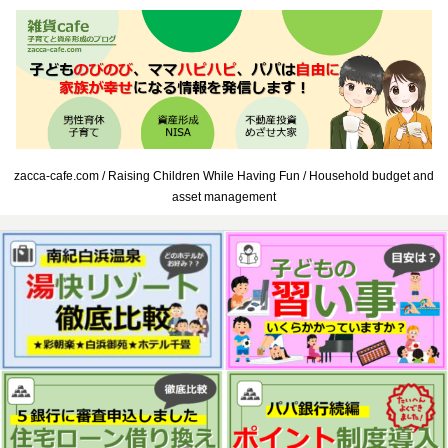
zacca-cafe.com / Raising Children While Having Fun / Household budget and
asset management