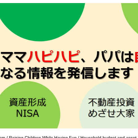
om / Raising Children While Having Fun / Household budget and ass