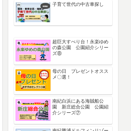
子育て世代の中古車探し
超巨大すべり台！永楽ゆめ
の森公園 公園紹介シリー
ズ⑧
母の日 プレゼントオスス
メ〇選！
南紀白浜にある海賊船公
園 新庄総合公園 公園紹
介シリーズ⑦
南紀勝浦ドルフィンリゾー