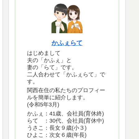
かふぇらて
はじめまして
夫の「かふぇ」と
妻の「らて」です。
二人合わせて「かふぇらて」で
す。
関西在住の私たちのプロフィー
ルを簡単に紹介します。
(令和5年3月)
かふぇ：41歳、会社員(育休終)
らて ：30代、会社員(育休中)
うさこ：長女９歳(小３)
ひよこ：次女６歳(年長)