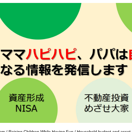
om / Raising Children While Having Fun / Household budget and ass