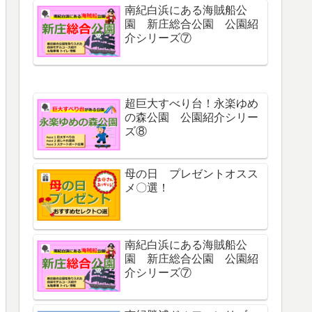
南紀白浜にある海賊船公
園 新庄総合公園 公園紹
介シリーズ⑦
超巨大すべり台！永楽ゆめ
の森公園 公園紹介シリー
ズ⑧
母の日 プレゼントオスス
メ〇選！
南紀白浜にある海賊船公
園 新庄総合公園 公園紹
介シリーズ⑦