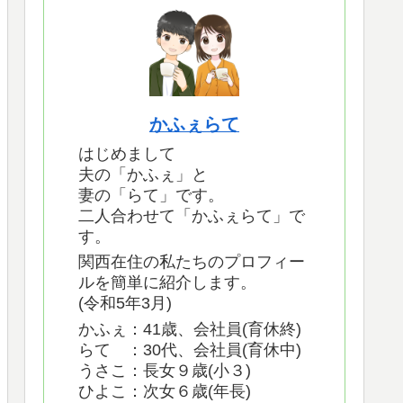
かふぇらて
はじめまして
夫の「かふぇ」と
妻の「らて」です。
二人合わせて「かふぇらて」で
す。
関西在住の私たちのプロフィー
ルを簡単に紹介します。
(令和5年3月)
かふぇ：41歳、会社員(育休終)
らて ：30代、会社員(育休中)
うさこ：長女９歳(小３)
ひよこ：次女６歳(年長)