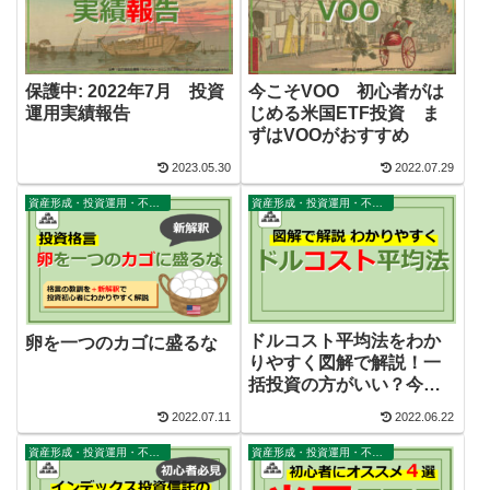
保護中: 2022年7月 投資
今こそVOO 初心者がは
運用実績報告
じめる米国ETF投資 ま
ずはVOOがおすすめ
2023.05.30
2022.07.29
資産形成・投資運用・不動産・家計
資産形成・投資運用・不動産・家計
ドルコスト平均法をわか
卵を一つのカゴに盛るな
りやすく図解で解説！一
括投資の方がいい？今さ
らだけど再確認！
2022.07.11
2022.06.22
資産形成・投資運用・不動産・家計
資産形成・投資運用・不動産・家計