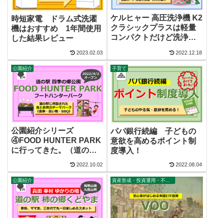
ケルヒャー 高圧洗浄機 K2
時短家電 ドラム式洗濯
クラシックプラスは軽量
機はおすすめ 1年間使用
コンパクトだけど洗浄力
した結果レビュー
は？ 玄
2023.02.03
2022.12.18
関ポーチ、外構、洗車洗
浄 実演＆クチコミ紹介
公園紹介
子育て
公園紹介シリーズ
パパ銀行続編 子どもの
④FOOD HUNTER PARK
意欲を高めるポイント制
に行ってきた。（道の駅
度導入！
四季の郷公園）
2022.10.02
2022.08.04
公園紹介
資産形成・投資運用・不動産・家計