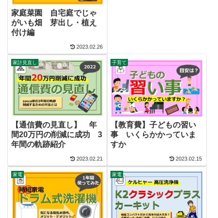
家庭菜園 自宅庭でじゃ
がいも畑 芽出し・植え
付け編
2023.02.26
家計見直し
子育て
【通信費の見直し】 年
【教育費】子どもの習い
間20万円の削減に成功 3
事 いくらかかっていま
年間の軌跡紹介
すか
2023.02.21
2023.02.15
家電
家電