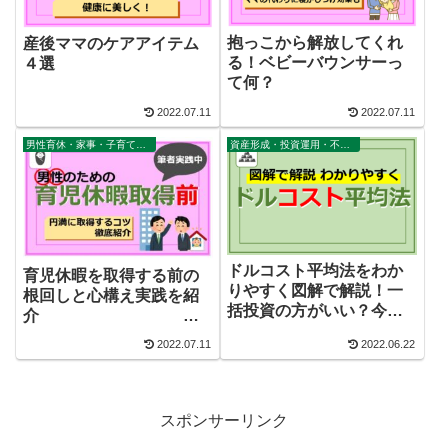
抱っこから解放してくれ
産後ママのケアアイテム
る！ベビーバウンサーっ
４選
て何？
2022.07.11
2022.07.11
男性育休・家事・子育て・公園
資産形成・投資運用・不動産・家計
ドルコスト平均法をわか
育児休暇を取得する前の
りやすく図解で解説！一
根回しと心構え実践を紹
括投資の方がいい？今さ
介
らだけど再確認！
2022.07.11
2022.06.22
スポンサーリンク