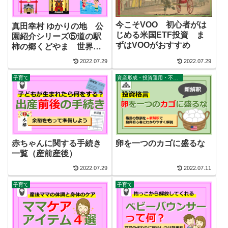
今こそVOO 初心者がは
真田幸村 ゆかりの地 公
じめる米国ETF投資 ま
園紹介シリーズ⑤道の駅
ずはVOOがおすすめ
柿の郷くどやま 世界遺
産＆川遊びも楽しめる
2022.07.29
2022.07.29
子育て
資産形成・投資運用・不動産・家計
赤ちゃんに関する手続き
卵を一つのカゴに盛るな
一覧（産前産後）
2022.07.29
2022.07.11
子育て
子育て